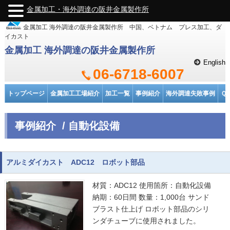
金属加工・海外調達の阪井金属製作所
金属加工 海外調達の阪井金属製作所 中国、ベトナム プレス加工、ダ
イカスト
金属加工 海外調達の阪井金属製作所
English
06-6718-6007
トップページ
金属加工工場紹介
加工一覧
事例紹介
海外調達失敗事例
Ｑ
事例紹介 / 自動化設備
アルミダイカスト ADC12 ロボット部品
材質：ADC12 使用箇所：自動化設備
納期：60日間 数量：1,000台 サンド
ブラスト仕上げ ロボット部品のシリ
ンダチューブに使用されました。