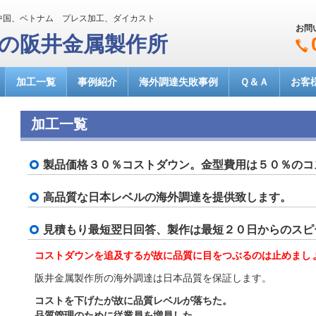
中国、ベトナム プレス加工、ダイカスト
お問
達の阪井金属製作所
加工一覧
事例紹介
海外調達失敗事例
Ｑ＆Ａ
お客
加工一覧
製品価格３０％コストダウン。金型費用は５０％のコ
高品質な日本レベルの海外調達を提供致します。
見積もり最短翌日回答、製作は最短２０日からのスピ
コストダウンを追及するが故に品質に目をつぶるのは止めまし
阪井金属製作所の海外調達は日本品質を保証します。
コストを下げたが故に品質レベルが落ちた。
品質管理のために従業員を増員した。