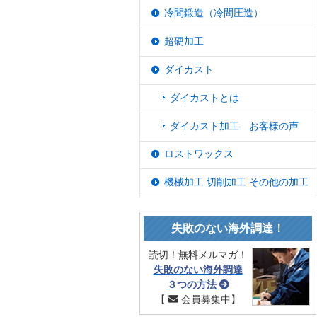
冷間鍛造（冷間圧造）
超硬加工
ダイカスト
ダイカストとは
ダイカスト加工 お客様の声
ロストワックス
機械加工 切削加工 その他の加工
失敗のない海外調達！
読切！無料メルマガ！
失敗のない海外調達
３つの方法
【
会員募集中】