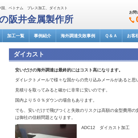
中国、ベトナム プレス加工、ダイカスト
お問
達の阪井金属製作所
加工一覧
事例紹介
海外調達失敗事例
Ｑ＆Ａ
お客
ダイカスト
安いだけの海外調達は最終的にはコスト高になります。
ダイレクトメールで様々な国からの売り込みメールがあると思
見積りを取ってみると確かに非常に安いのです。
国内より５０％ダウンの場合もあります。
でも、安いだけで飛びつくと失敗のリスクは高額の金型費用の
は御社の信頼問題となります。
ADC12 ダイカスト加工