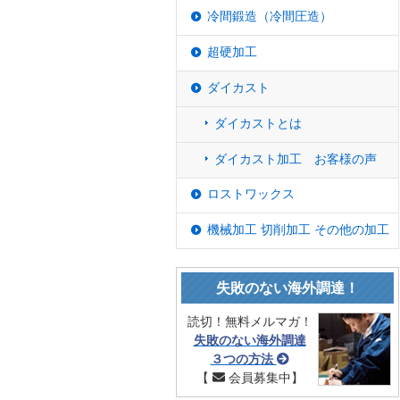
冷間鍛造（冷間圧造）
超硬加工
ダイカスト
ダイカストとは
ダイカスト加工 お客様の声
ロストワックス
機械加工 切削加工 その他の加工
失敗のない海外調達！
読切！無料メルマガ！
失敗のない海外調達
３つの方法
【
会員募集中】