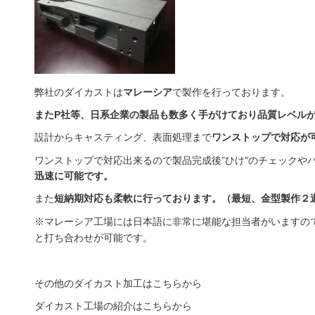
弊社のダイカストは
マレーシア
で製作を行っております。
またP社等、日系企業の製品も数多く手がけており品質レベル
設計からキャスティング、表面処理まで
ワンストップで対応が
ワンストップで対応出来るので製品完成後”ひけ”のチェックや
迅速に可能です。
また
短納期対応も柔軟に行っております。（最短、金型製作２
※マレーシア工場には日本語に非常に堪能な担当者がいますの
と打ち合わせが可能です。
その他のダイカスト加工はこちらから
ダイカスト工場の紹介はこちらから