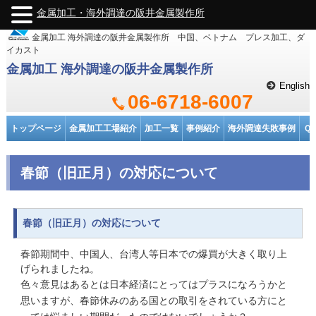
金属加工・海外調達の阪井金属製作所
金属加工 海外調達の阪井金属製作所 中国、ベトナム プレス加工、ダ
イカスト
金属加工 海外調達の阪井金属製作所
English
06-6718-6007
トップページ
金属加工工場紹介
加工一覧
事例紹介
海外調達失敗事例
Ｑ
春節（旧正月）の対応について
春節（旧正月）の対応について
春節期間中、
中国人、台湾人等日本での爆買が大きく取り上
げられましたね。
色々意見はあるとは日本経済にとってはプラスになろうかと
思いますが、春節休みのある国との取引をされている方にと