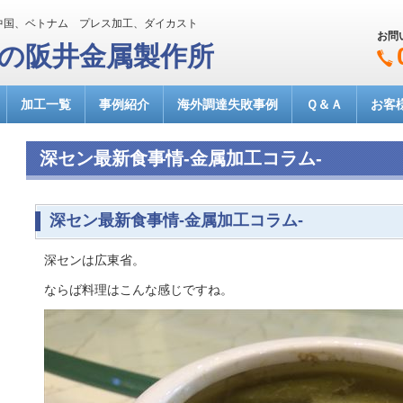
中国、ベトナム プレス加工、ダイカスト
お問
達の阪井金属製作所
加工一覧
事例紹介
海外調達失敗事例
Ｑ＆Ａ
お客
深セン最新食事情-金属加工コラム-
深セン最新食事情-金属加工コラム-
深センは広東省。
ならば料理はこんな感じですね。