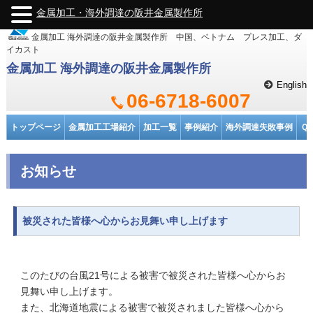
金属加工・海外調達の阪井金属製作所
金属加工 海外調達の阪井金属製作所 中国、ベトナム プレス加工、ダ
イカスト
金属加工 海外調達の阪井金属製作所
English
06-6718-6007
トップページ
金属加工工場紹介
加工一覧
事例紹介
海外調達失敗事例
Ｑ
お知らせ
被災された皆様へ心からお見舞い申し上げます
このたびの台風21号による被害で被災された皆様へ心からお
見舞い申し上げます。
また、北海道地震による被害で被災されました皆様へ心から