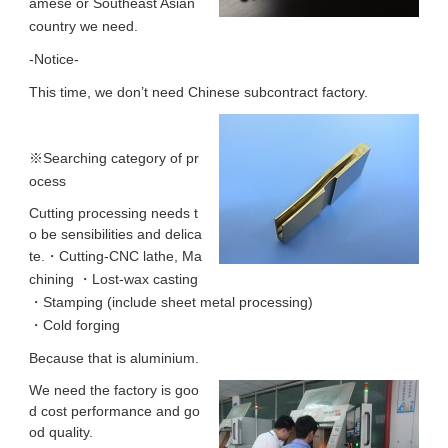
amese or Southeast Asian
country we need.
-Notice-
This time, we don’t need Chinese subcontract factory.
※Searching category of pr
ocess
Cutting processing needs t
o be sensibilities and delica
te.
・Cutting-CNC lathe, Ma
chining ・Lost-wax casting
・Stamping (include sheet metal processing)
・Cold forging
Because that is aluminium.
We need the factory is goo
d cost performance and go
od quality.