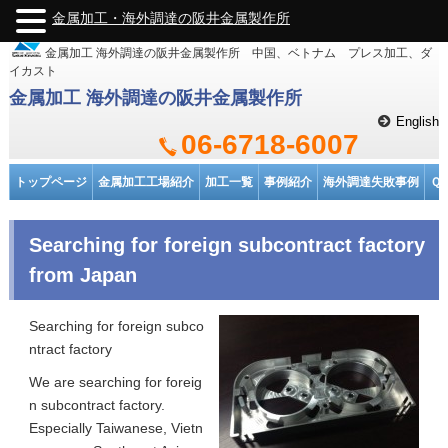
金属加工・海外調達の阪井金属製作所
金属加工 海外調達の阪井金属製作所 中国、ベトナム プレス加工、ダ
イカスト
金属加工 海外調達の阪井金属製作所
English
06-6718-6007
トップページ
金属加工工場紹介
加工一覧
事例紹介
海外調達失敗事例
Ｑ
Searching for foreign subcontract factory
from Japan
Searching for foreign subco
ntract factory
We are searching for foreig
n subcontract factory.
Especially Taiwanese, Vietn