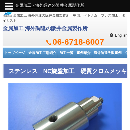
金属加工・海外調達の阪井金属製作所
金属加工 海外調達の阪井金属製作所 中国、ベトナム プレス加工、ダ
イカスト
金属加工 海外調達の阪井金属製作所
English
06-6718-6007
トップページ
金属加工工場紹介
加工一覧
事例紹介
海外調達失敗事例
Ｑ
ステンレス NC旋盤加工 硬質クロムメッキ