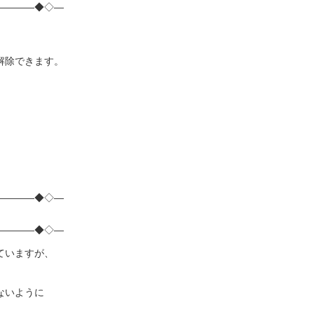
――――◆◇―
解除できます。
――――◆◇―
――――◆◇―
ていますが、
ないように