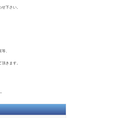
わせ下さい。
案等、
て頂きます。
―