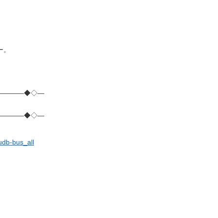
ー。
――――◆◇―
――――◆◇―
udb-bus_all