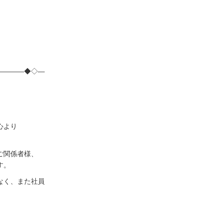
。
――――◆◇―
心より
ご関係者様、
す。
なく、また社員