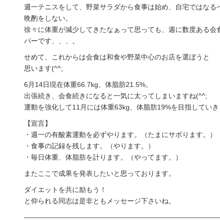
週一テニスをして、野菜サラダから食事は始め、自宅ではなる
晩酌をしない。
徐々に体重が減少してきたなぁって思っても、週に数度ある会
パーです、、、。
せめて、これからは会食は和食や野菜中心のお店を選ぼうと
思います(^^;
6月14日現在体重66.7kg、体脂肪21.5%。
出張続き、会食続きになると一気に太ってしまいますね(^^;
運動を強化して11月には体重63kg、体脂肪19%を目指してい
【宣言】
・週一の有酸素運動を必ずやります。（たまにサボります。）
・食事の記録を残します。（やります。）
・毎日体重、体脂肪を計ります。（やってます。）
またここで成果を発表したいと思っております。
ダイエットを共に励もう！
と仰られる同志は是非ともメッセージ下さいね。
――――――――――――――――――――――――――――