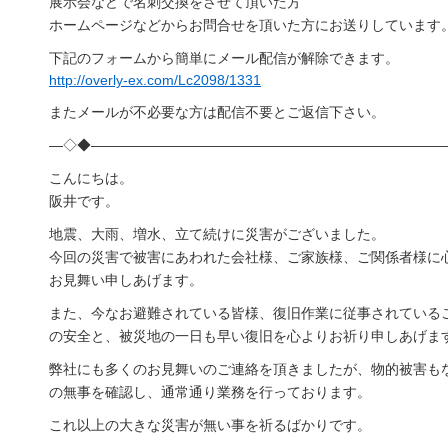
展示会などで名刺交換をさせて頂いた方
ホームページなどからお問合せを頂いた方にお送りしています
下記のフォームから簡単にメール配信が解除できます。
http://overly-ex.com/Lc2098/1331
またメールが不必要な方は配信不要とご返信下さい。
―◇◆―――――――――――――――――――――――――
こんにちは。
阪井です。
地震、大雨、増水、立て続けに災害がございました。
今回の災害で被害にあわれた会社様、ご家族様、ご関係者様に
お見舞い申しあげます。
また、今なお避難されている皆様、復旧作業に従事されている
の安全と、被災地の一日も早い復旧を心よりお祈り申しあげま
弊社にも多くのお見舞いのご連絡を頂きましたが、物的被害も
の無事を確認し、通常通り業務を行っております。
これ以上の大きな災害が無い事を祈るばかりです。